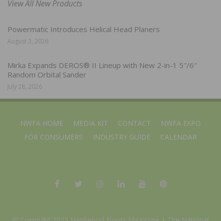
View All New Products
Powermatic Introduces Helical Head Planers
August 3, 2026
Mirka Expands DEROS® II Lineup with New 2-in-1 5″/6″
Random Orbital Sander
July 28, 2026
NWFA HOME
MEDIA KIT
CONTACT
NWFA EXPO
FOR CONSUMERS
INDUSTRY GUIDE
CALENDAR
© Copyright 2025 Hardwood Floors Magazine |
The National