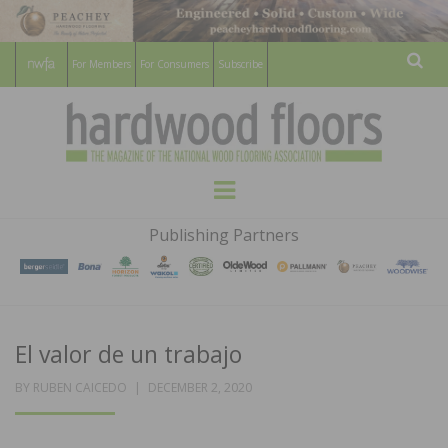
For Members
For Consumers
Subscribe
Sear
HARDWOOD
THE MAGAZINE OF THE NATIONAL
Menu
WOOD FLOORING ASSOCATION
FLOORS
Publishing Partners
MAGAZINE
El valor de un trabajo
POSTED
BY
RUBEN CAICEDO
DECEMBER 2, 2020
ON