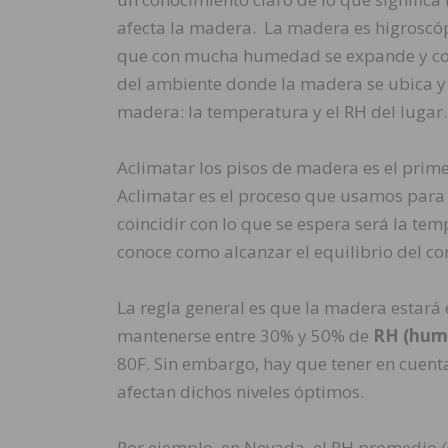
afecta la madera. La madera es higroscópi
que con mucha humedad se expande y c
del ambiente donde la madera se ubica y l
madera: la temperatura y el RH del lugar.
Aclimatar los pisos de madera es el prime
Aclimatar es el proceso que usamos para
coincidir con lo que se espera será la tem
conoce como alcanzar el equilibrio del 
La regla general es que la madera estar
mantenerse entre 30% y 50% de
RH (hume
80F. Sin embargo, hay que tener en cuent
afectan dichos niveles óptimos.
Por ejemplo, en Nevada, el RH promedio
(