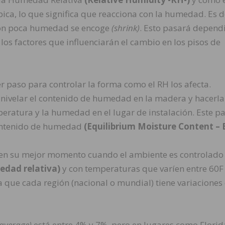
ca, lo que significa que reacciona con la humedad. Es de
on poca humedad se encoge
(shrink)
. Esto pasará depend
os factores que influenciarán el cambio en los pisos de
r paso para controlar la forma como el RH los afecta.
 nivelar el contenido de humedad en la madera y hacerla
peratura y la humedad en el lugar de instalación. Este p
contenido de humedad
(Equilibrium Moisture Content –
á en su mejor momento cuando el ambiente es controlado
dad relativa)
y con temperaturas que varíen entre 60F
a que cada región (nacional o mundial) tiene variaciones
average)
está entre 4% y 7%, pero en lugares como Florida