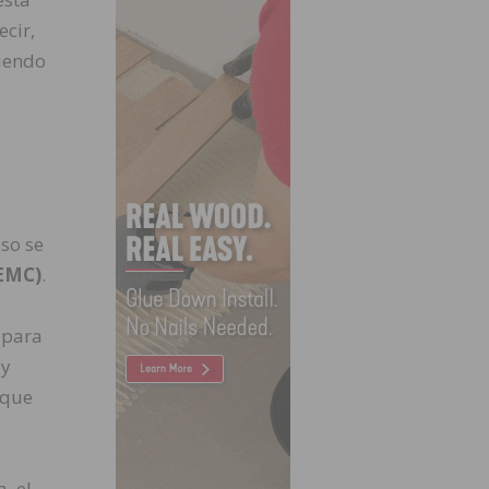
cir,
iendo
aso se
 EMC)
.
 para
 y
 que
, el