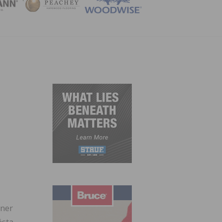
ZINE
ener
ésta