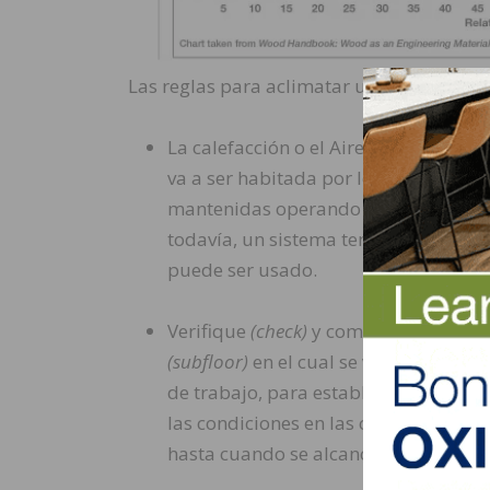
Las reglas para aclimatar un piso de made
La calefacción o el Aire Acondiciona
va a ser habitada por lo menos 5 días
mantenidas operando durante y despué
todavía, un sistema temporal que a
puede ser usado.
Verifique
(check)
y compile
(record)
el
(subfloor)
en el cual se va a instalar
de trabajo, para establecer un regis
las condiciones en las cuales se mant
hasta cuando se alcance el equilibri