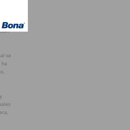
ra
ción
al va
o ha
o,
y
uales
era,