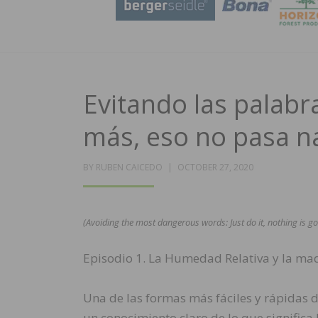
Evitando las palabr
más, eso no pasa n
POSTED
BY
RUBEN CAICEDO
OCTOBER 27, 2020
ON
(Avoiding the most dangerous words: Just do it, nothing is g
Episodio 1. La Humedad Relativa y la ma
Una de las formas más fáciles y rápidas d
un conocimiento claro de lo que signific