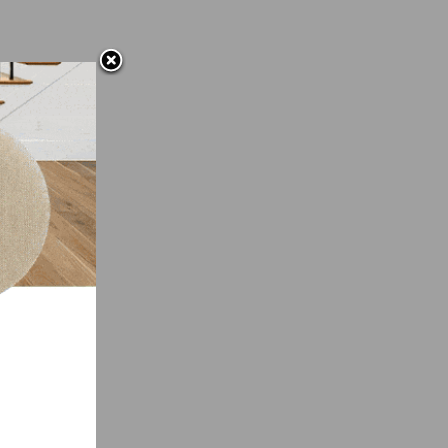
casa
aladas
ente
lugar
ea de
ra
jo.