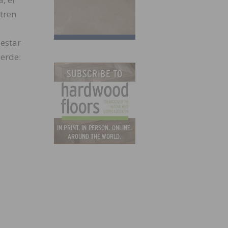
 tren
 estar
uerde: