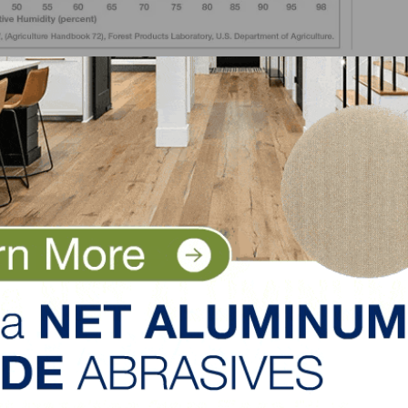
ra antes de instalar son simples:
do (HVAC) deben estar operando al nivel que se espera la 
 antes de que se lleve la madera al lugar de trabajo y
s de la instalación. Si no están las unidades fijas inst
yude a mantener las condiciones mencionadas anteriorm
 contenido de humedad en la madera y en el subsuelo
 desde el momento en que el material sea entregado en el 
tro. El contenido de humedad del subsuelo le dará una id
endrá el lugar. Aclimate -o acondicione- el piso de made
o del contenido de humedad (EMC) para el lugar de traba