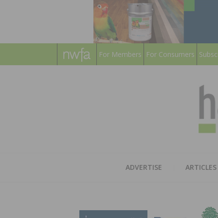
For Members
For Consumers
Subsc
ADVERTISE
ARTICLES