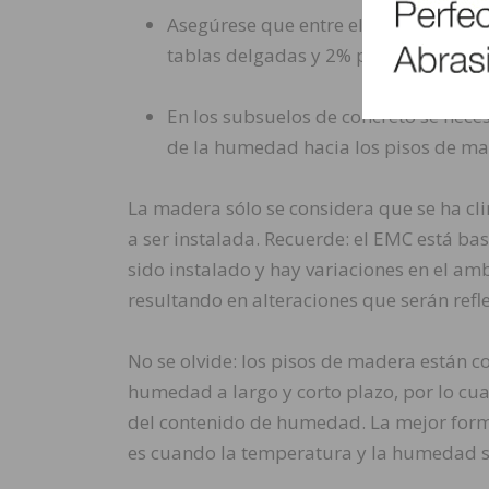
Asegúrese que entre el piso de made
tablas delgadas y 2% para tablas an
En los subsuelos de concreto se nec
de la humedad hacia los pisos de ma
La madera sólo se considera que se ha cl
a ser instalada. Recuerde: el EMC está b
sido instalado y hay variaciones en el a
resultando en alteraciones que serán refl
No se olvide: los pisos de madera están 
humedad a largo y corto plazo, por lo c
del contenido de humedad. La mejor form
es cuando la temperatura y la humedad s