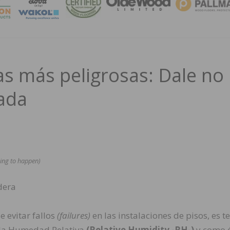
MAGA
as más peligrosas: Dale no
ada
oing to happen)
dera
e evitar fallos
(failures)
en las instalaciones de pisos, es t
a la Humedad Relativa
(Relative Humidity -RH-)
y como 