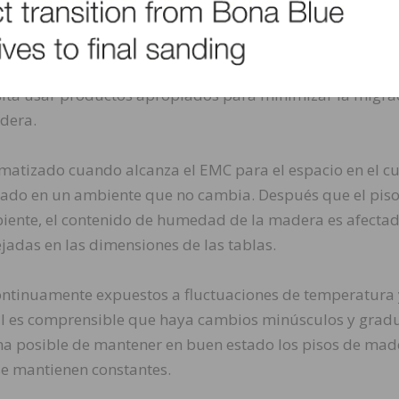
ra y el subsuelo no haya una diferencia mayor de 4% pa
chas.
esita usar productos apropiados para minimizar la migra
dera.
imatizado cuando alcanza el EMC para el espacio en el cu
asado en un ambiente que no cambia. Después que el pis
mbiente, el contenido de humedad de la madera es afectad
ejadas en las dimensiones de las tablas.
continuamente expuestos a fluctuaciones de temperatura 
ual es comprensible que haya cambios minúsculos y grad
a posible de mantener en buen estado los pisos de mad
e mantienen constantes.